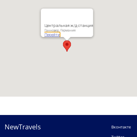
Центральная ж/д станция
Ганновер, Германия
Перейти
NewTravels
Вконтакте