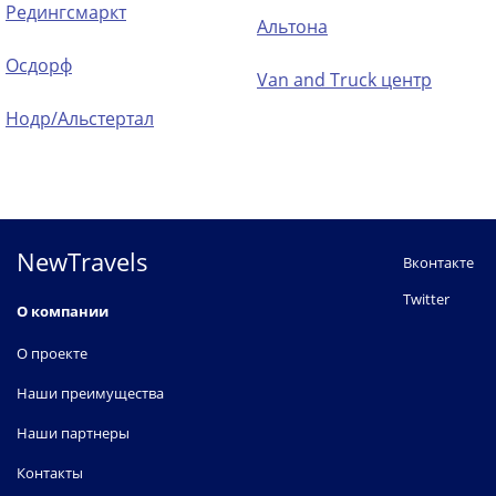
Редингсмаркт
Альтона
Осдорф
Van and Truck центр
Нодр/Альстертал
NewTravels
Вконтакте
Twitter
О компании
О проекте
Наши преимущества
Наши партнеры
Контакты