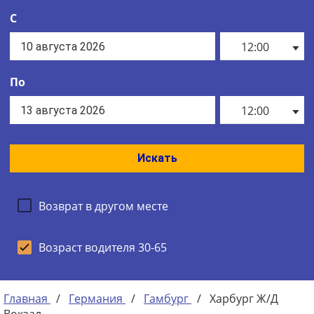
С
12:00
По
12:00
Искать
Возврат в другом месте
Возраст водителя 30-65
Главная
/
Германия
/
Гамбург
/
Харбург Ж/Д