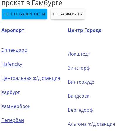
прокат в Гамбурге
ПО ПОПУЛЯРНОСТИ
ПО АЛФАВИТУ
Аэропорт
Центр Города
Эппендорф
Локштедт
Hafencity
Зинсторф
Центральная ж/д станция
Винтерхуде
Харбург
Вандсбек
Хаммерброк
Бергедорф
Репербан
Альтона ж/д станция