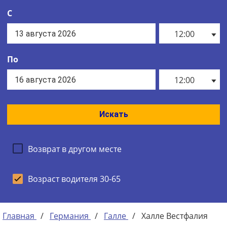
С
12:00
По
12:00
Искать
Возврат в другом месте
Возраст водителя 30-65
Главная
/
Германия
/
Галле
/
Халле Вестфалия