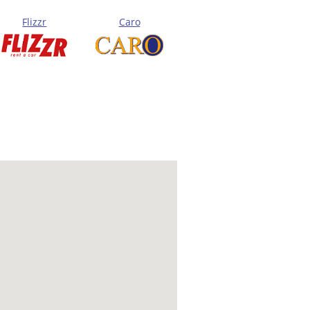
Flizzr
Caro