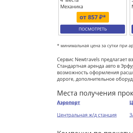
4 места
Механика
от 857 ₽*
ПОСМОТРЕТЬ
* минимальная цена за сутки при а
Сервис Newtravels предлагает в
Стандартная аренда авто в Эрфу
возможность оформления расши
дороге, дополнительное оборуд
Места получения про
Аэропорт
Ц
Центральная ж/д станция
З