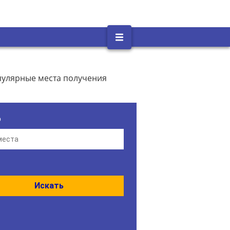
пулярные места получения
о
Искать