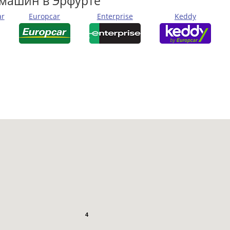
 машин в Эрфурте
ar
Europcar
Enterprise
Keddy
4