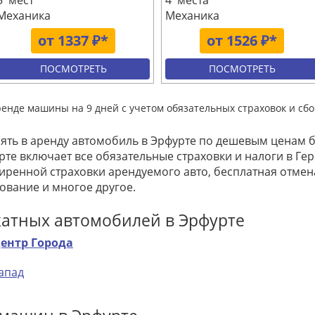
5 мест
4 места
Механика
Механика
от 1337 ₽*
от 1526 ₽*
ПОСМОТРЕТЬ
ПОСМОТРЕТЬ
ренде машины на 9 дней с учетом обязательных страховок и сбо
зять в аренду автомобиль в Эрфурте по дешевым ценам б
рте включает все обязательные страховки и налоги в Гер
ренной страховки арендуемого авто, бесплатная отме
ование и многое другое.
катных автомобилей в Эрфурте
ентр Города
апад