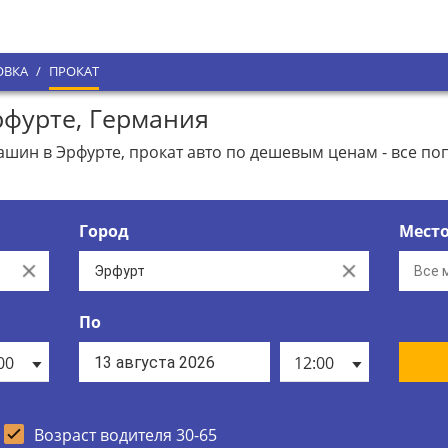
ОВКА
/
ПРОКАТ
фурте, Германия
ин в Эрфурте, прокат авто по дешевым ценам - все по
Город
Мест
Clear
Clear
По
00
12:00
Возраст водителя 30-65