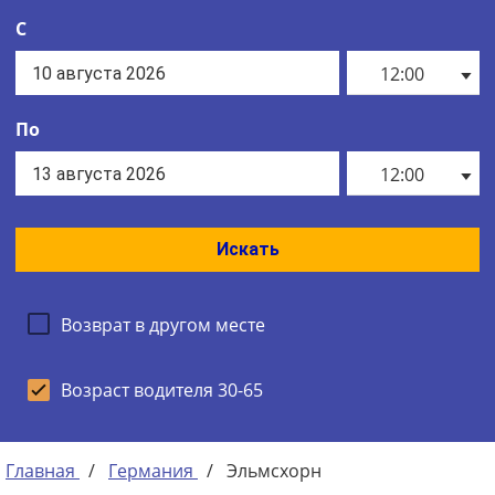
С
12:00
По
12:00
Искать
Возврат в другом месте
Возраст водителя 30-65
Главная
/
Германия
/
Эльмсхорн