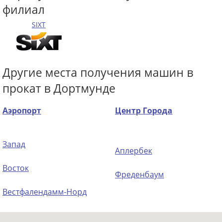
филиал
SIXT
Другие места получения машин в
прокат в Дортмунде
Аэропорт
Центр Города
Запад
Аплербек
Восток
Фреденбаум
Вестфалендамм-Норд