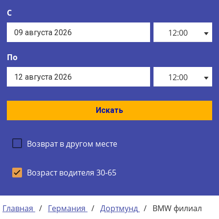
С
12:00
По
12:00
Искать
Возврат в другом месте
Возраст водителя 30-65
Главная
/
Германия
/
Дортмунд
/
BMW филиал