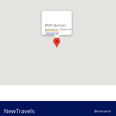
BMW филиал
Дортмунд, Германия
Перейти
NewTravels
Вконтакте