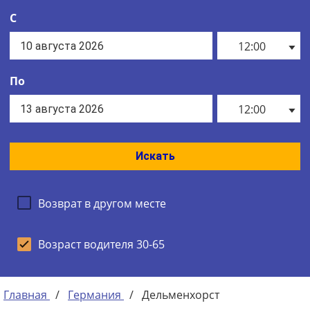
С
12:00
По
12:00
Искать
Возврат в другом месте
Возраст водителя 30-65
Главная
/
Германия
/
Дельменхорст