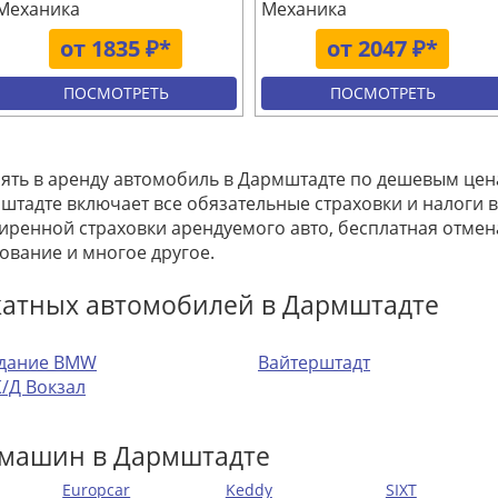
Механика
Механика
от 1835 ₽*
от 2047 ₽*
ПОСМОТРЕТЬ
ПОСМОТРЕТЬ
зять в аренду автомобиль в Дармштадте по дешевым цен
штадте включает все обязательные страховки и налоги в
ренной страховки арендуемого авто, бесплатная отме
ование и многое другое.
катных автомобилей в Дармштадте
дание BMW
Вайтерштадт
/Д Вокзал
 машин в Дармштадте
Europcar
Keddy
SIXT