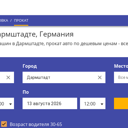
ОВКА
/
ПРОКАТ
армштадте, Германия
ин в Дармштадте, прокат авто по дешевым ценам - вс
Город
Мест
Clear
Clear
По
00
12:00
Возраст водителя 30-65