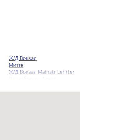
Ж/Д Вокзал
Митте
Ж/Д Вокзал Mainstr Lehrter
Ландсбергер Аллее
Мариендорф
Марцан
Месседамм
Salzufer Центр Города