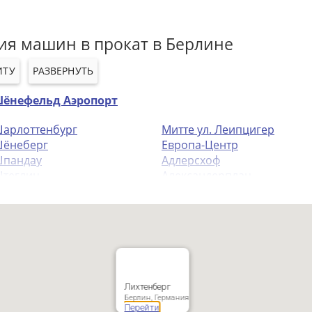
ия машин в прокат в Берлине
ИТУ
РАЗВЕРНУТЬ
ёнефельд Аэропорт
арлоттенбург
Митте ул. Леипцигер
ёнеберг
Европа-Центр
пандау
Адлерсхоф
теглиц
Александерплац
riedrichshain Центр Города
Альт-Трепто
го-Восточный Адлерсхоф
Вайссензее
ойкельн
Вильмерсдорф
итте (Цхауссеестр)
Восточный Ж/Д Вокзал
Лихтенберг
Берлин, Германия
Перейти