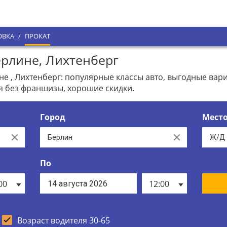
ОВКА
/
ПРОКАТ
рлине, Лихтенберг
е , Лихтенберг: популярные классы авто, выгодные ва
я без франшизы, хорошие скидки.
Город
Мест
Clear
Clear
По
00
12:00
Возраст водителя 30-65