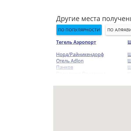
Другие места получен
ПО ПОПУЛЯРНОСТИ
ПО АЛФАВ
Тегель Аэропорт
Ш
Норд/Райникендорф
Ш
Отель Adlon
Ш
Панков
Ш
Прецлауэр Променад
Ш
Райникендорф
F
Темпельхоф
Ю
Хеллерсдорф
Н
Тиргартен
М