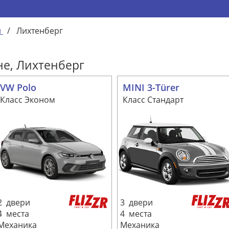
н
/
Лихтенберг
не, Лихтенберг
VW Polo
MINI 3-Türer
Класс Эконом
Класс Стандарт
2 двери
3 двери
4 места
4 места
Механика
Механика