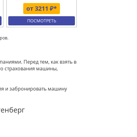
от 3211 ₽*
ПОСМОТРЕТЬ
ров.
аниями. Перед тем, как взять в
го страхования машины,
иля и забронировать машину
тенберг