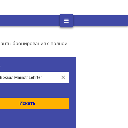
рианты бронирования с полной
о
Clear
Искать