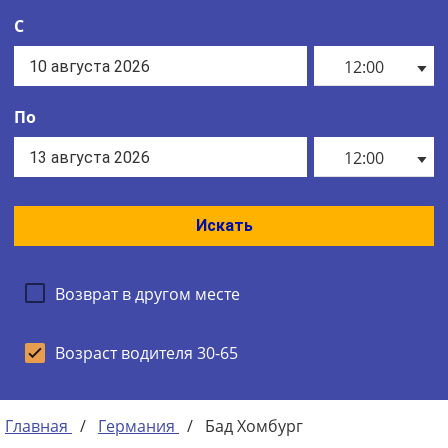
С
12:00
По
12:00
Искать
Возврат в другом месте
Возраст водителя 30-65
Главная
/
Германия
/
Бад Хомбург