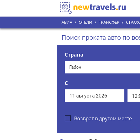
АВИА
/
ОТЕЛИ
/
ТРАНСФЕР
/
СТРАХ
Поиск проката авто по в
Страна
С
12:
Возврат в другом месте