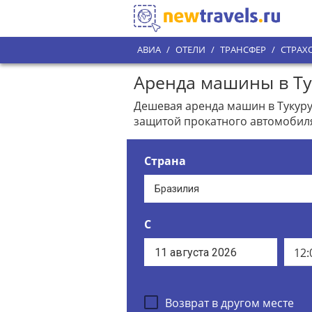
АВИА
/
ОТЕЛИ
/
ТРАНСФЕР
/
СТРАХ
Аренда машины в Ту
Дешевая аренда машин в Тукуру
защитой прокатного автомобил
Страна
С
12:
Возврат в другом месте