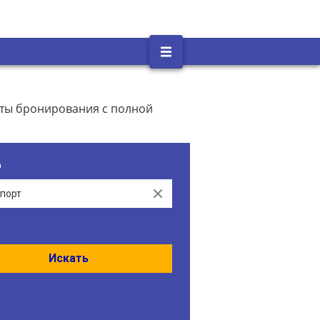
нты бронирования с полной
о
Clear
Искать