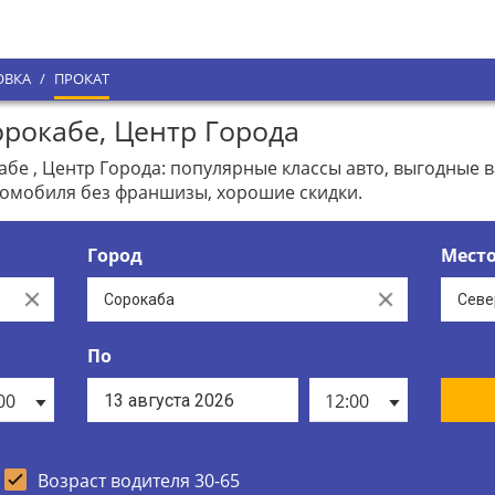
ОВКА
/
ПРОКАТ
рокабе, Центр Города
бе , Центр Города: популярные классы авто, выгодные 
томобиля без франшизы, хорошие скидки.
Город
Мест
Clear
Clear
По
00
12:00
Возраст водителя 30-65