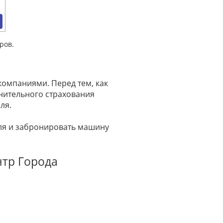
ров.
омпаниями. Перед тем, как
лнительного страхования
ля.
иля и забронировать машину
нтр Города