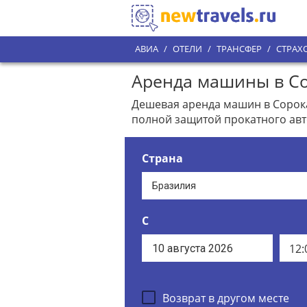
АВИА
/
ОТЕЛИ
/
ТРАНСФЕР
/
СТРАХ
Аренда машины в Со
Дешевая аренда машин в Сорока
полной защитой прокатного ав
Страна
С
12:
Возврат в другом месте