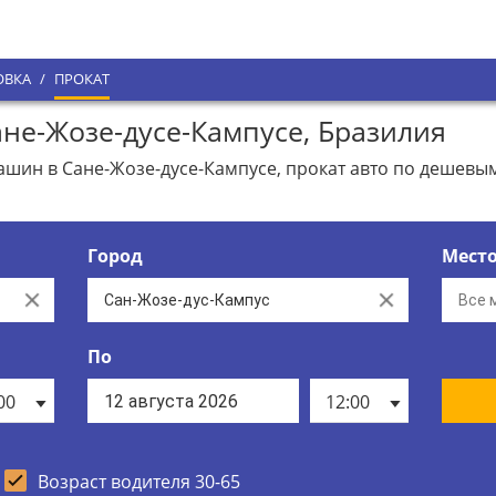
ОВКА
/
ПРОКАТ
не-Жозе-дусе-Кампусе, Бразилия
ин в Сане-Жозе-дусе-Кампусе, прокат авто по дешевым
Город
Мест
Clear
Clear
По
00
12:00
Возраст водителя 30-65