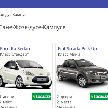
зе-дус-Кампус
Сане-Жозе-дусе-Кампусе
Ford Ka Sedan
Fiat Strada Pick Up
Класс Стандарт
Класс Мини
4 двери
2 двери
5 мест
2 места
Механика
Механика