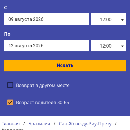
С
12:00
По
12:00
Искать
Возврат в другом месте
Возраст водителя 30-65
Главная
/
Бразилия
/
Сан-Жозе-ду-Риу-Прету
/