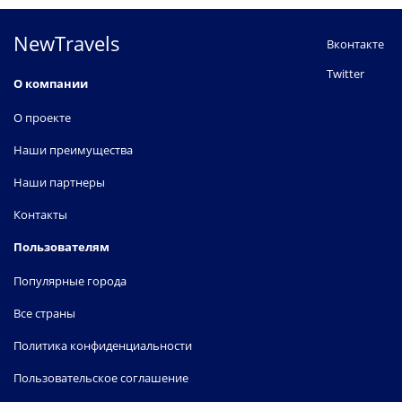
Vila Andrade
Anhaia Mello
NewTravels
Вконтакте
Vila Nova
Barra Funda
Twitter
О компании
Zona Norte
Centro Empresarial
О проекте
Наши преимущества
Восток
Chacara Santo Antonio
Наши партнеры
Гуарульюс Центр Города
Consolacao
Контакты
Сан-Бернарду-ду-Кампу
Jabaquara
Пользователям
Популярные города
Север
Santo Amaro
Все страны
у Аэропорта Congonhas
Lapa
Политика конфиденциальности
Центр Города
Loja Shop Granja Viana
Пользовательское соглашение