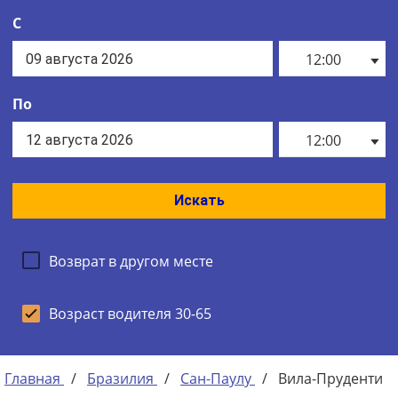
С
12:00
По
12:00
Искать
Возврат в другом месте
Возраст водителя 30-65
Главная
/
Бразилия
/
Сан-Паулу
/
Вила-Пруденти