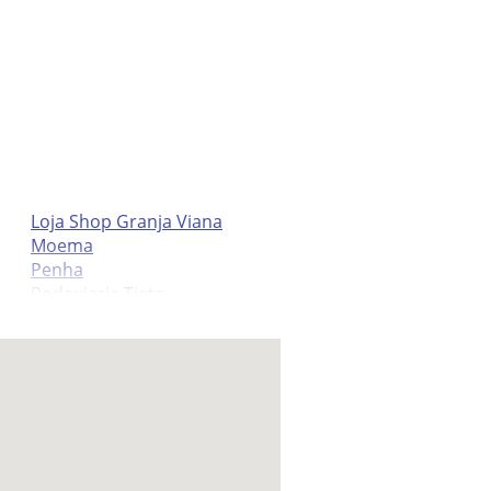
Loja Shop Granja Viana
Moema
Penha
Rodoviaria Tiete
Santana
Сауди