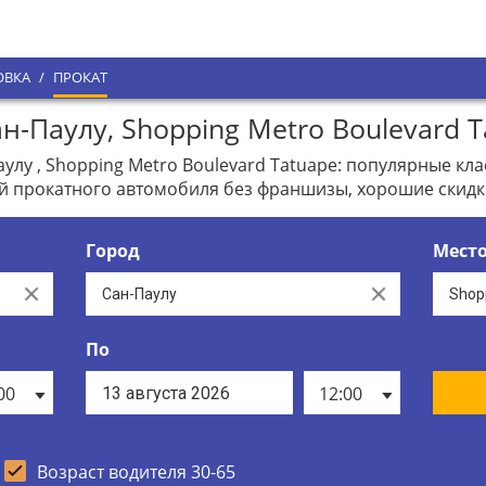
ОВКА
/
ПРОКАТ
-Паулу, Shopping Metro Boulevard T
лу , Shopping Metro Boulevard Tatuape: популярные кл
й прокатного автомобиля без франшизы, хорошие скидк
Город
Мест
Clear
Clear
По
00
12:00
Возраст водителя 30-65