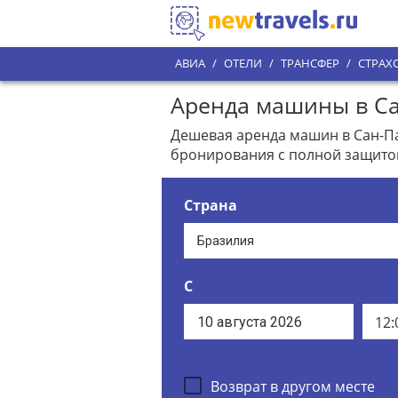
АВИА
/
ОТЕЛИ
/
ТРАНСФЕР
/
СТРАХ
Аренда машины в Сан
Дешевая аренда машин в Сан-Пау
бронирования с полной защито
Страна
С
12:
Возврат в другом месте