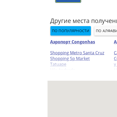
Другие места получен
ПО ПОПУЛЯРНОСТИ
ПО АЛФАВ
Аэропорт Congonhas
А
Shopping Metro Santa Cruz
С
Shopping Sp Market
С
Tatuape
у
Vila Andrade
Ц
Vila Nova
B
Zona Norte
Ю
Вила-Пруденти
S
Восток
S
Гуарульюс Центр Города
I