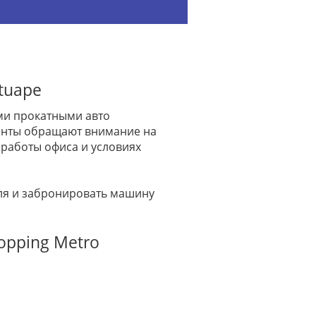
tuape
ими прокатными авто
лиенты обращают внимание на
работы офиса и условиях
иля и забронировать машину
opping Metro