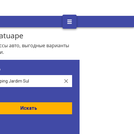
atuape
ассы авто, выгодные варианты
и.
о
Clear
Искать