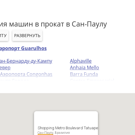
ия машин в прокат в Сан-Паулу
ИТУ
РАЗВЕРНУТЬ
эропорт Guarulhos
ан-Бернарду-ду-Кампу
Alphaville
евер
Anhaia Mello
 Аэропорта Congonhas
Barra Funda
ентр Города
Centro Empresarial
utanta
Chacara Santo Antonio
го-запад
Consolacao
hopping Jardim Sul
Jabaquara
hopping Eldorado
Santo Amaro
taim Bibi
Lapa
Shopping Metro Boulevard Tatuape
Сан-Паулу, Бразилия