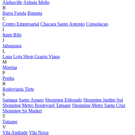
Alphaville
Anhaia Mello
B
Barra Funda
Butanta
C
Centro Empresarial
Chacara Santo Antonio
Consolacao
I
Itaim Bibi
J
Jabaquara
L
Lapa
Loja Shop Granja Viana
M
Moema
P
Penha
R
Rodoviaria Tiete
S
Santana
Santo Amaro
Shopping Eldorado
Shopping Jardim Sul
Shopping Metro Boulevard Tatuape
Shopping Metro Santa Cruz
Shopping Sp Market
T
Tatuape
V
Vila Andrade
Vila Nova