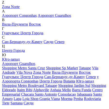
Z
Zona Norte
А
Аэропорт Congonhas
Аэропорт Guarulhos
В
Вила-Пруденти
Восток
Г
Гуарульюс Центр Города
С
Сан-Бернарду-ду-Кампу
Сауди
Север
Ц
Центр Города
Ю
Юго-запад
Аэропорт Guarulhos
Shopping Metro Santa Cruz
Shopping Sp Market
Tatuape
Vila
Andrade
Vila Nova
Zona Norte
Вила-Пруденти
Восток
Гуарульюс Центр Города
Сан-Бернарду-ду-Кампу
Север
у
Аэропорта Congonhas
Центр Города
Butanta
Юго-запад
Shopping Metro Boulevard Tatuape
Shopping Jardim Sul
Shopping
Eldorado
Itaim Bibi
Alphaville
Anhaia Mello
Barra Funda
Centro
Empresarial
Chacara Santo Antonio
Consolacao
Jabaquara
Santo
Amaro
Lapa
Loja Shop Granja Viana
Moema
Penha
Rodoviaria
Tiete
Santana
Сауди