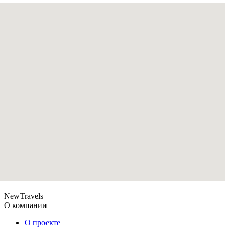
NewTravels
О компании
О проекте