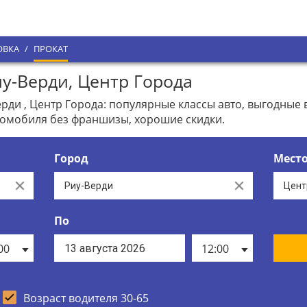
ОВКА
/
ПРОКАТ
у-Верди, Центр Города
рди , Центр Города: популярные классы авто, выгодные
томобиля без франшизы, хорошие скидки.
Город
Мест
Clear
Clear
По
00
12:00
Возраст водителя 30-65