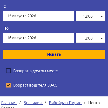
С
12:00
По
12:00
Искать
Возврат в другом месте
Возраст водителя 30-65
Главная
/
Бразилия
/
Рибейран-Пирис
/
Центр