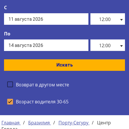
С
12:00
По
12:00
Искать
Возврат в другом месте
Возраст водителя 30-65
Главная
/
Бразилия
/
Порту-Сегуру
/
Центр