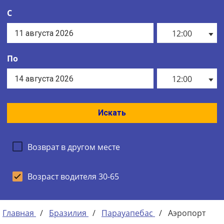
С
12:00
По
12:00
Искать
Возврат в другом месте
Возраст водителя 30-65
Главная
/
Бразилия
/
Парауапебас
/
Аэропорт