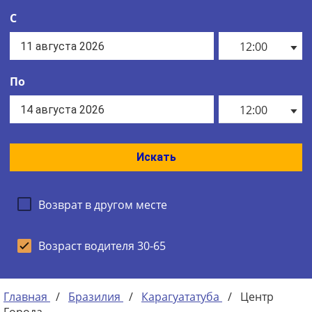
С
12:00
По
12:00
Искать
Возврат в другом месте
Возраст водителя 30-65
Главная
/
Бразилия
/
Карагуататуба
/
Центр