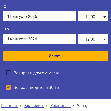
С
12:00
По
12:00
Искать
Возврат в другом месте
Возраст водителя 30-65
Главная
/
Бразилия
/
Кампинас
/
Запад