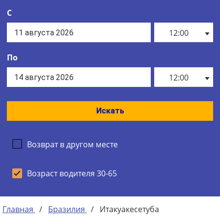
С
12:00
По
12:00
Искать
Возврат в другом месте
Возраст водителя 30-65
Главная
/
Бразилия
/
Итакуакесетуба