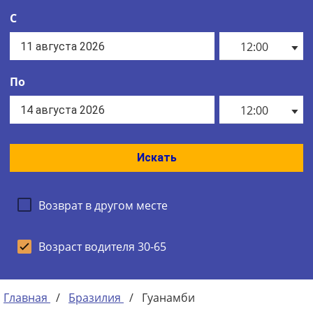
С
12:00
По
12:00
Искать
Возврат в другом месте
Возраст водителя 30-65
Главная
/
Бразилия
/
Гуанамби