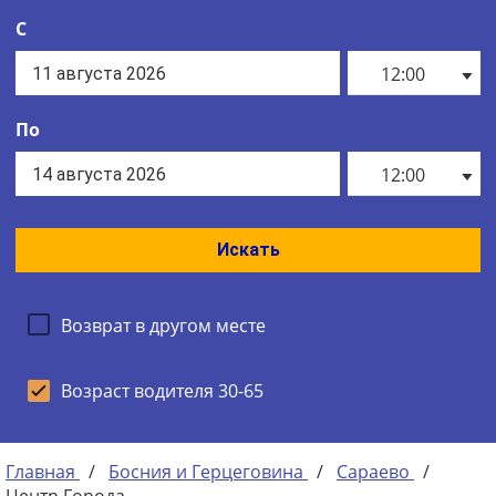
С
12:00
По
12:00
Искать
Возврат в другом месте
Возраст водителя 30-65
Главная
/
Босния и Герцеговина
/
Сараево
/