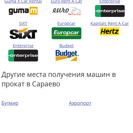
Guma X Car Rental
Euro Rent A Car
Enterprise
SIXT
Europcar
Kapitals Rent A Car
Enterprise
Budget
Другие места получения машин в
прокат в Сараево
Бутмир
Аэропорт