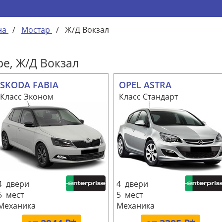
на
/
Мостар
/
Ж/Д Вокзал
ре, Ж/Д Вокзал
SKODA FABIA
OPEL ASTRA
Класс Эконом
Класс Стандарт
4 двери
4 двери
5 мест
5 мест
Механика
Механика