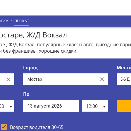
ОВКА
/
ПРОКАТ
старе, Ж/Д Вокзал
е , Ж/Д Вокзал: популярные классы авто, выгодные вар
я без франшизы, хорошие скидки.
Город
Мест
Clear
Clear
По
00
12:00
Возраст водителя 30-65