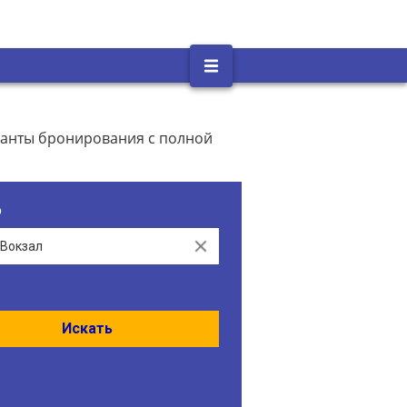
ианты бронирования с полной
о
Clear
Искать