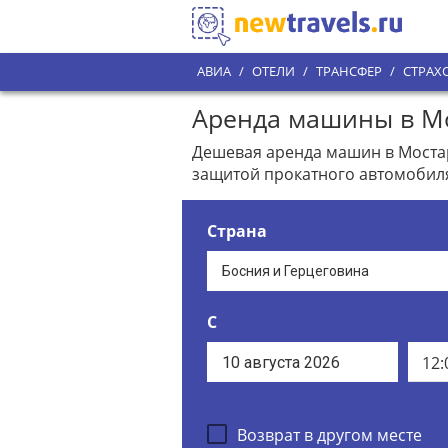
АВИА
/
ОТЕЛИ
/
ТРАНСФЕР
/
СТРАХ
Аренда машины в Мо
Дешевая аренда машин в Мостар
защитой прокатного автомобил
Страна
С
12:
Возврат в другом месте