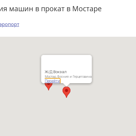
ия машин в прокат в Мостаре
эропорт
Ж/Д Вокзал
Мостар, Босния и Герцеговина
Перейти