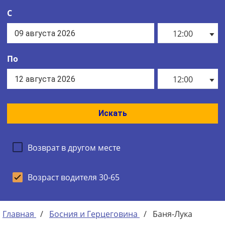
С
12:00
По
12:00
Искать
Возврат в другом месте
Возраст водителя 30-65
Главная
/
Босния и Герцеговина
/
Баня-Лука