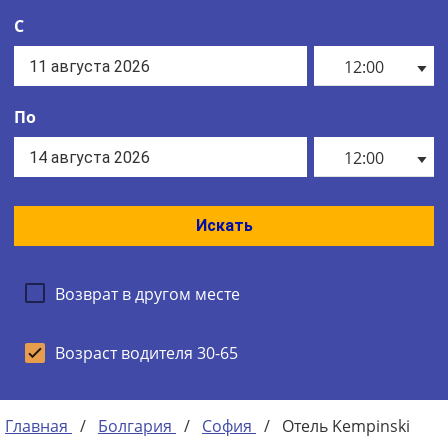
С
12:00
По
12:00
Искать
Возврат в другом месте
Возраст водителя 30-65
Главная
/
Болгария
/
София
/
Отель Kempinski