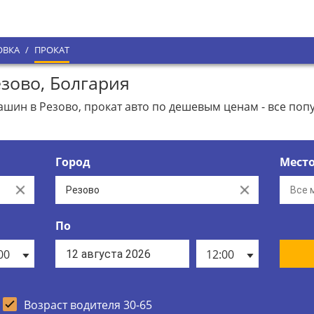
ОВКА
/
ПРОКАТ
зово, Болгария
ин в Резово, прокат авто по дешевым ценам - все поп
Город
Мест
Clear
Clear
По
00
12:00
Возраст водителя 30-65