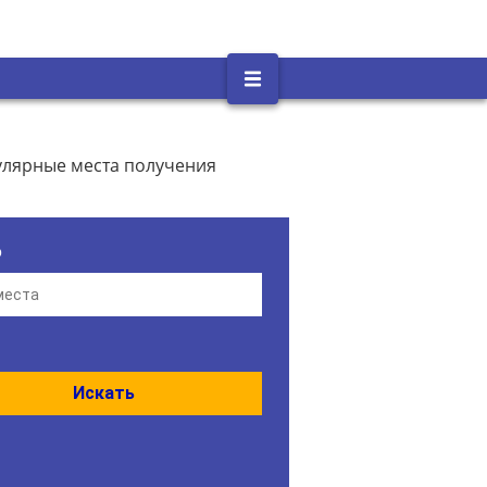
улярные места получения
о
Искать