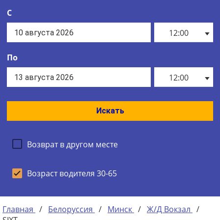
С
12:00
По
12:00
Искать
Возврат в другом месте
Возраст водителя 30-65
Главная
/
Белоруссия
/
Минск
/
Ж/Д Вокзал
/