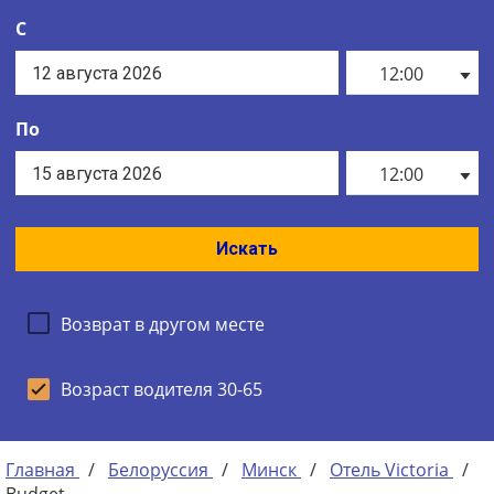
С
12:00
По
12:00
Искать
Возврат в другом месте
Возраст водителя 30-65
Главная
/
Белоруссия
/
Минск
/
Отель Victoria
/