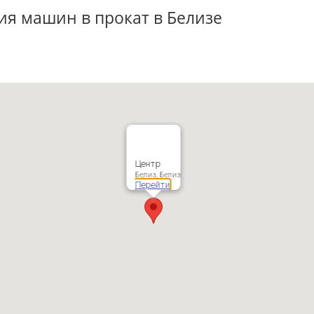
ия машин в прокат в Белизе
Центр
Белиз, Белиз
Перейти