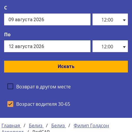
С
12:00
По
12:00
Искать
Возврат в другом месте
Возраст водителя 30-65
Главная
/
Белиз
/
Белиз
/
Филип Голдсон