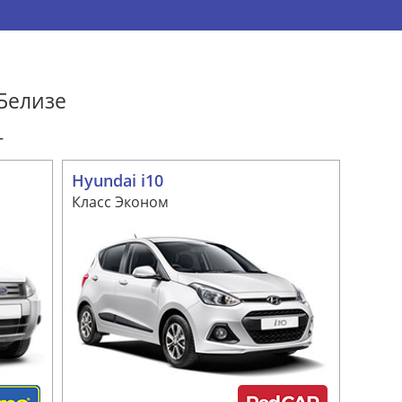
Белизе
т
Hyundai i10
Класс Эконом