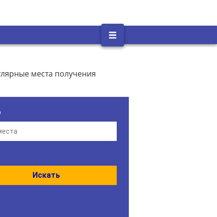
улярные места получения
о
Искать