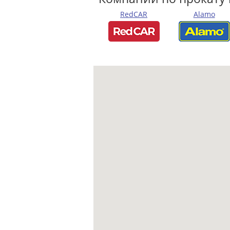
RedCAR
Alamo