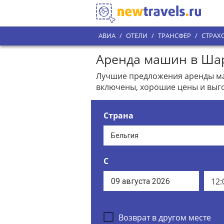
АВИА
/
ОТЕЛИ
/
ТРАНСФЕР
/
СТРАХ
Аренда машин в Шар
Лучшие предложения аренды маш
включены, хорошие цены и выго
Страна
С
12:
Возврат в другом месте