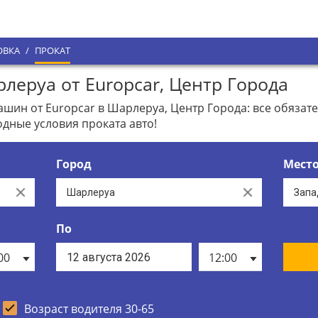
ОВКА
/
ПРОКАТ
леруа от Europcar, Центр Города
ин от Europcar в Шарлеруа, Центр Города: все обязате
дные условия проката авто!
Город
Мест
Clear
Clear
По
00
12:00
Возраст водителя 30-65