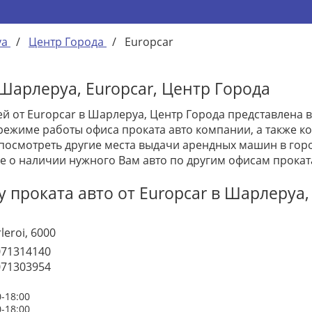
уа
/
Центр Города
/
Europcar
Шарлеруа, Europcar, Центр Города
й от Europcar в Шарлеруа, Центр Города представлена
режиме работы офиса проката авто компании, а также ко
посмотреть другие места выдачи арендных машин в горо
е о наличии нужного Вам авто по другим офисам прокат
 проката авто от Europcar в Шарлеруа,
leroi, 6000
071314140
071303954
0-18:00
0-18:00