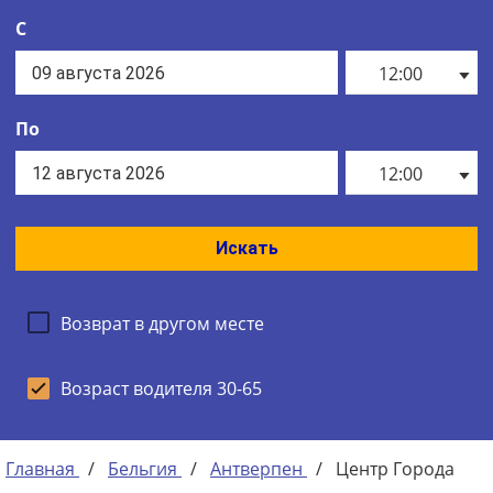
С
12:00
По
12:00
Искать
Возврат в другом месте
Возраст водителя 30-65
Главная
/
Бельгия
/
Антверпен
/
Центр Города