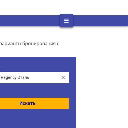
е варианты бронирования с
о
Clear
Искать