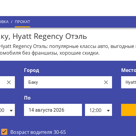
ОВКА
/
ПРОКАТ
у, Hyatt Regency Отэль
Hyatt Regency Отэль: популярные классы авто, выгодны
томобиля без франшизы, хорошие скидки.
Город
Мест
Clear
Clear
По
00
12:00
Возраст водителя 30-65