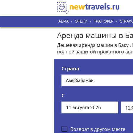
АВИА
/
ОТЕЛИ
/
ТРАНСФЕР
/
СТРАХ
Аренда машины в Бак
Дешевая аренда машин в Баку , 
полной защитой прокатного ав
Страна
С
12:
Возврат в другом месте