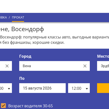
ОВКА
/
ПРОКАТ
не, Восендорф
 Восендорф: популярные классы авто, выгодные вариан
я без франшизы, хорошие скидки.
Город
Мест
Clear
Clear
По
00
12:00
Возраст водителя 30-65