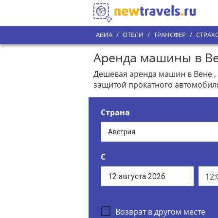
АВИА
/
ОТЕЛИ
/
ТРАНСФЕР
/
СТРАХ
Аренда машины в Ве
Дешевая аренда машин в Вене ,
защитой прокатного автомобил
Страна
С
12:
Возврат в другом месте