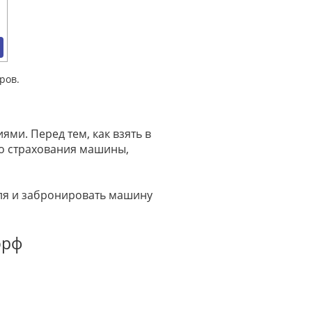
ров.
ми. Перед тем, как взять в
го страхования машины,
иля и забронировать машину
орф