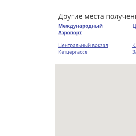
Другие места получен
Международный
Ц
Аэропорт
Центральный вокзал
К
Кетцергассе
З