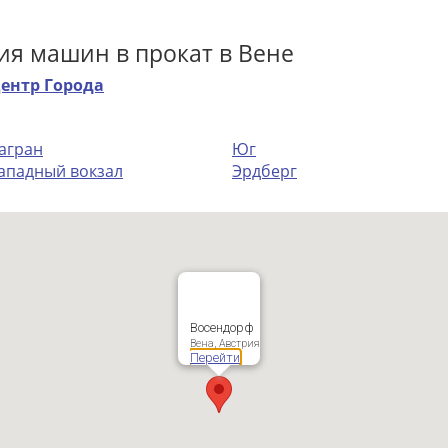
ия машин в прокат в Вене
ентр Города
агран
Юг
ападный вокзал
Эрдберг
Восендорф
Вена, Австрия
Перейти