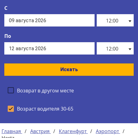
С
12:00
По
12:00
Искать
Возврат в другом месте
Возраст водителя 30-65
Главная
/
Австрия
/
Клагенфурт
/
Аэропорт
/