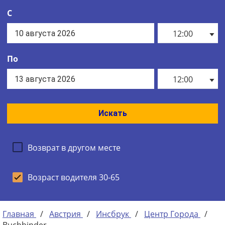
С
12:00
По
12:00
Искать
Возврат в другом месте
Возраст водителя 30-65
Главная
/
Австрия
/
Инсбрук
/
Центр Города
/