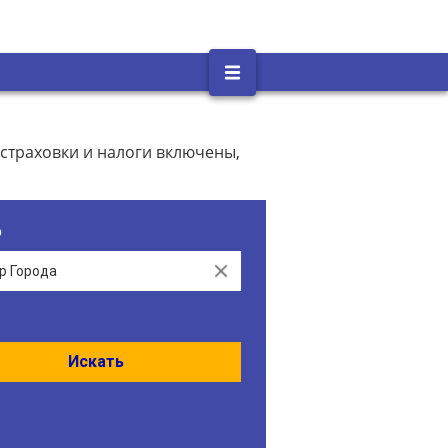
страховки и налоги включены,
о
Clear
Искать