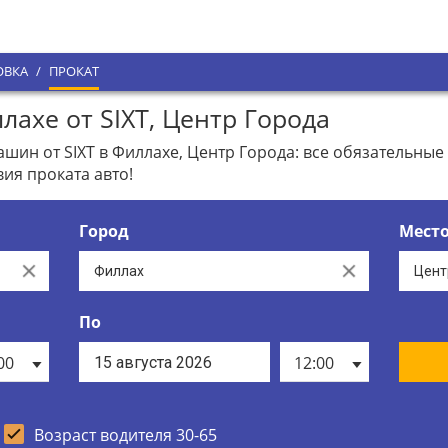
ОВКА
/
ПРОКАТ
ахе от SIXT, Центр Города
ин от SIXT в Филлахе, Центр Города: все обязательные 
ия проката авто!
Город
Мест
Clear
Clear
По
00
12:00
Возраст водителя 30-65