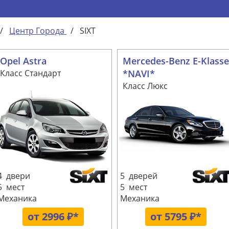
/
Центр Города
/
SIXT
Opel Astra
Mercedes-Benz E-Klasse
Класс Стандарт
*NAVI*
Класс Люкс
4 двери
5 дверей
5 мест
5 мест
Механика
Механика
от 2996 ₽*
от 5795 ₽*