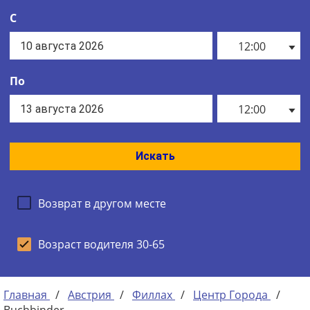
С
12:00
По
12:00
Искать
Возврат в другом месте
Возраст водителя 30-65
Главная
/
Австрия
/
Филлах
/
Центр Города
/