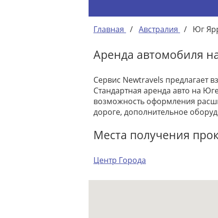
Главная
/
Австралия
/
Юг Яр
Аренда автомобиля н
Сервис Newtravels предлагает в
Стандартная аренда авто на Юге
возможность оформления расши
дороге, дополнительное оборуд
Места получения про
Центр Города