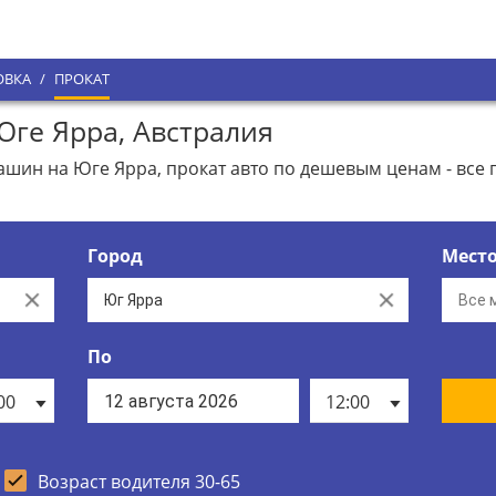
ОВКА
/
ПРОКАТ
ге Ярра, Австралия
ин на Юге Ярра, прокат авто по дешевым ценам - все
Город
Мест
Clear
Clear
По
00
12:00
Возраст водителя 30-65