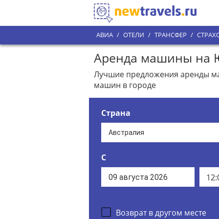
АВИА
/
ОТЕЛИ
/
ТРАНСФЕР
/
СТРАХ
Аренда машины на Ю
Лучшие предложения аренды маш
машин в городе
Страна
С
12:
Возврат в другом месте