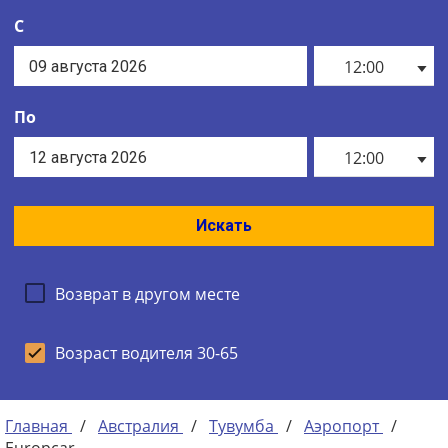
С
12:00
По
12:00
Искать
Возврат в другом месте
Возраст водителя 30-65
Главная
/
Австралия
/
Тувумба
/
Аэропорт
/