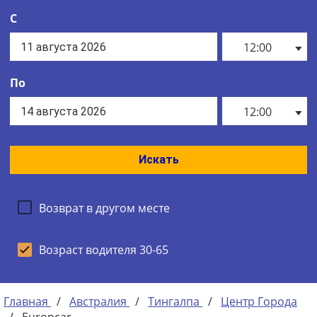
С
12:00
По
12:00
Искать
Возврат в другом месте
Возраст водителя 30-65
Главная
/
Австралия
/
Тингалпа
/
Центр Города