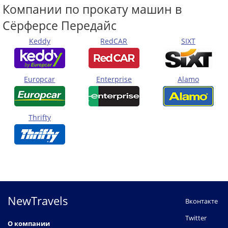
Компании по прокату машин в
Сёрферсе Передайс
Keddy
RedCAR
SIXT
Europcar
Enterprise
Alamo
Thrifty
NewTravels
Вконтакте
Twitter
О компании