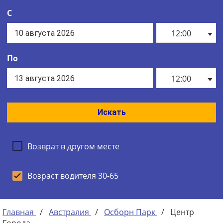
С
12:00
По
12:00
Искать
Возврат в другом месте
Возраст водителя 30-65
Главная
/
Австралия
/
Осборн Парк
/
Центр