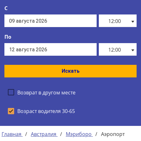
С
12:00
По
12:00
Искать
Возврат в другом месте
Возраст водителя 30-65
Главная
/
Австралия
/
Мэриборо
/
Аэропорт